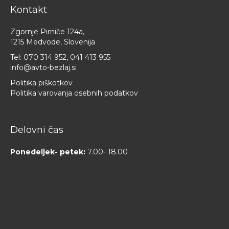
Kontakt
Zgornje Pirniče 124a,
1215 Medvode, Slovenija
Tel:
070 314 952
,
041 413 955
info@avto-bezlaj.si
Politika piškotkov
Politika varovanja osebnih podatkov
Delovni čas
Ponedeljek- petek:
7.00- 18.00