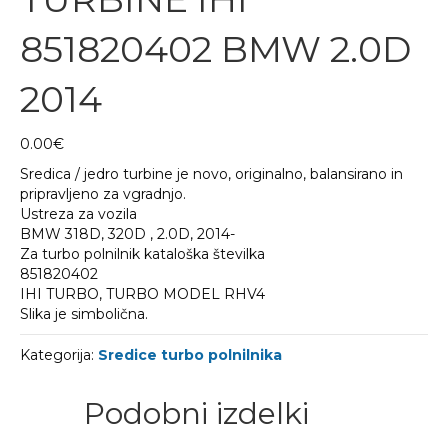
851820402 BMW 2.0D
2014
0.00
€
Sredica / jedro turbine je novo, originalno, balansirano in
pripravljeno za vgradnjo.
Ustreza za vozila
BMW 318D, 320D , 2.0D, 2014-
Za turbo polnilnik kataloška številka
851820402
IHI TURBO, TURBO MODEL RHV4
Slika je simbolična.
Kategorija:
Sredice turbo polnilnika
Podobni izdelki