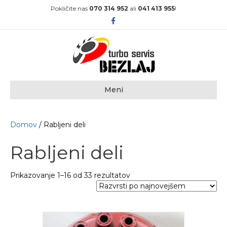
Pokličite nas
070 314 952
ali
041 413 955
!
Facebook
Meni
Domov
/ Rabljeni deli
Rabljeni deli
Sorted
Prikazovanje 1–16 od 33 rezultatov
by
latest