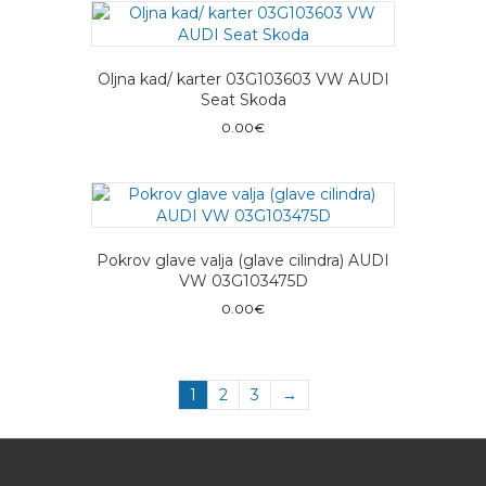
Oljna kad/ karter 03G103603 VW AUDI
Seat Skoda
0.00
€
Pokrov glave valja (glave cilindra) AUDI
VW 03G103475D
0.00
€
1
2
3
→