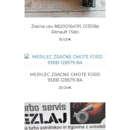
Zračna cev 88200164191, 013518b
Renault 1.5dci
15.00
€
MERILEC ZRAČNE GMOTE FORD
93BB-12B579-BA
25.00
€