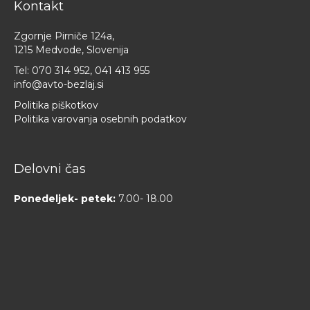
Kontakt
Zgornje Pirniče 124a,
1215 Medvode, Slovenija
Tel:
070 314 952
,
041 413 955
info@avto-bezlaj.si
Politika piškotkov
Politika varovanja osebnih podatkov
Delovni čas
Ponedeljek- petek:
7.00- 18.00