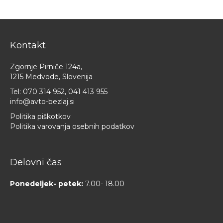
Kontakt
Zgornje Pirniče 124a,
1215 Medvode, Slovenija
Tel:
070 314 952
,
041 413 955
info@avto-bezlaj.si
Politika piškotkov
Politika varovanja osebnih podatkov
Delovni čas
Ponedeljek- petek:
7.00- 18.00