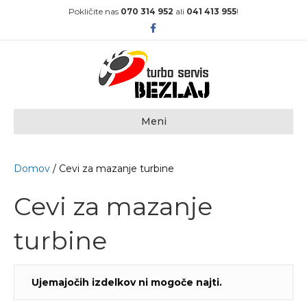
Pokličite nas
070 314 952
ali
041 413 955
!
F
a
c
e
b
o
o
k
Meni
Domov
/ Cevi za mazanje turbine
Cevi za mazanje
turbine
Ujemajočih izdelkov ni mogoče najti.