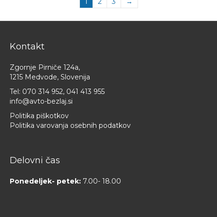
1
2
3
→
Kontakt
Zgornje Pirniče 124a,
1215 Medvode, Slovenija
Tel:
070 314 952
,
041 413 955
info@avto-bezlaj.si
Politika piškotkov
Politika varovanja osebnih podatkov
Delovni čas
Ponedeljek- petek:
7.00- 18.00