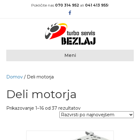
Pokličite nas
070 314 952
ali
041 413 955
!
F
a
c
e
b
o
o
k
Meni
Domov
/ Deli motorja
Deli motorja
Sorted
Prikazovanje 1–16 od 37 rezultatov
by
latest