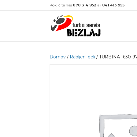
Pokličite nas
070 314 952
ali
041 413 955
!
Domov
/
Rabljeni deli
/ TURBINA 1630-9