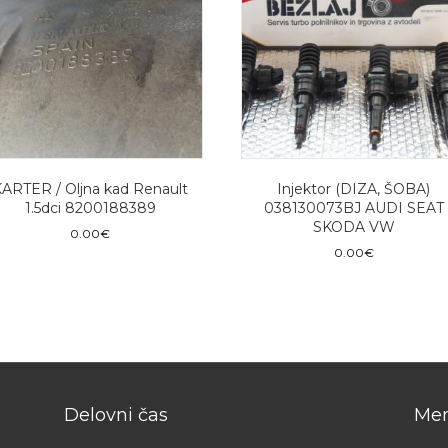
ARTER / Oljna kad Renault
Injektor (DIZA, ŠOBA)
1.5dci 8200188389
038130073BJ AUDI SEAT
SKODA VW
0.00
€
0.00
€
Delovni čas
Men