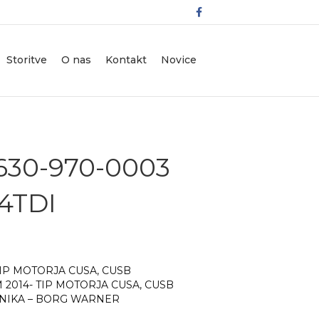
F
a
c
e
b
o
Storitve
O nas
Kontakt
Novice
o
k
630-970-0003
4TDI
- TIP MOTORJA CUSA, CUSB
KM 2014- TIP MOTORJA CUSA, CUSB
ILNIKA – BORG WARNER