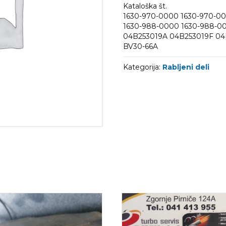
Kataloška št.
1630-970-0000 1630-970-00
1630-988-0000 1630-988-0
04B253019A 04B253019F 0
BV30-66A
Kategorija:
Rabljeni deli