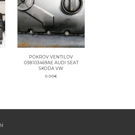
POKROV VENTILOV
038103469AE AUDI SEAT
SKODA VW
0.00
€
i